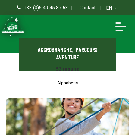
+33 (0)5 49 45 87 63
Contact
EN
0
Accrobranche, Parcours
Aventure
53
results
Alphabetic